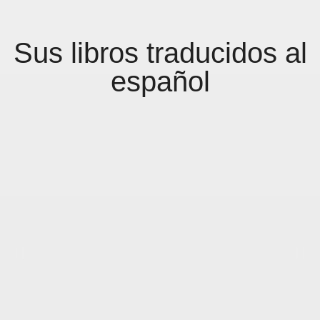
Sus libros traducidos al
Más Información
español